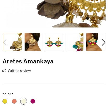
Aretes Amankaya
Write a review
color :
Caribean
Iris
Beige
Fuchsia
Salmon