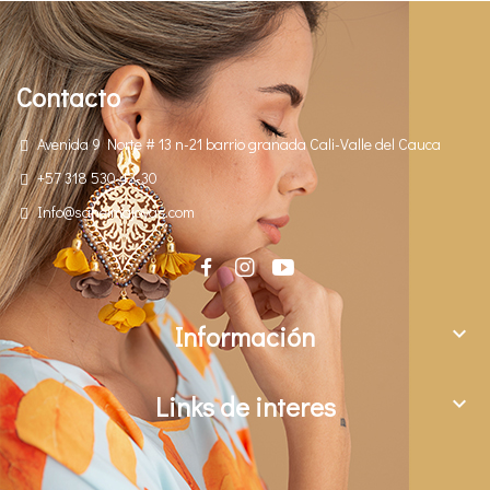
Contacto
Avenida 9 Norte # 13 n-21 barrio granada Cali-Valle del Cauca
+57 318 530 42-30
Info@saheimajoyas.com
Información

Links de interes
